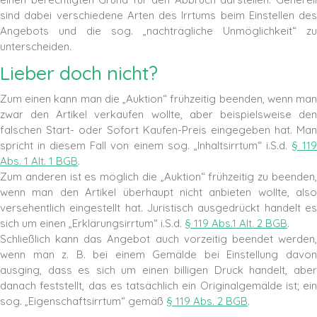
sind dabei verschiedene Arten des Irrtums beim Einstellen des
Angebots und die sog. „nachträgliche Unmöglichkeit“ zu
unterscheiden.
Lieber doch nicht?
Zum einen kann man die „Auktion“ frühzeitig beenden, wenn man
zwar den Artikel verkaufen wollte, aber beispielsweise den
falschen Start- oder Sofort Kaufen-Preis eingegeben hat. Man
spricht in diesem Fall von einem sog. „Inhaltsirrtum“ i.S.d.
§ 11
Abs. 1 Alt. 1 BGB
.
Zum anderen ist es möglich die „Auktion“ frühzeitig zu beenden,
wenn man den Artikel überhaupt nicht anbieten wollte, also
versehentlich eingestellt hat. Juristisch ausgedrückt handelt es
sich um einen „Erklärungsirrtum“ i.S.d.
§ 119 Abs.1 Alt. 2 BGB
.
Schließlich kann das Angebot auch vorzeitig beendet werden,
wenn man z. B. bei einem Gemälde bei Einstellung davon
ausging, dass es sich um einen billigen Druck handelt, aber
danach feststellt, das es tatsächlich ein Originalgemälde ist; ein
sog. „Eigenschaftsirrtum“ gemäß
§ 119 Abs. 2 BGB
.